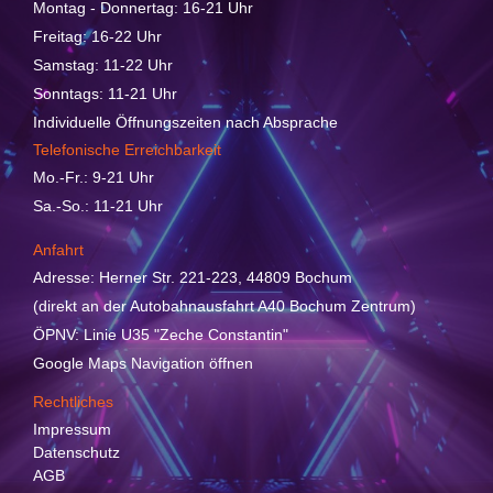
Montag - Donnertag: 16-21 Uhr
Freitag: 16-22 Uhr
Samstag: 11-22 Uhr
Sonntags: 11-21 Uhr
Individuelle Öffnungszeiten nach Absprache
Telefonische Erreichbarkeit
Mo.-Fr.: 9-21 Uhr
Sa.-So.: 11-21 Uhr
Anfahrt
Adresse: Herner Str. 221-223, 44809 Bochum
(direkt an der Autobahnausfahrt A40 Bochum Zentrum)
ÖPNV: Linie U35 "Zeche Constantin"
Google Maps Navigation öffnen
Rechtliches
Impressum
Datenschutz
AGB